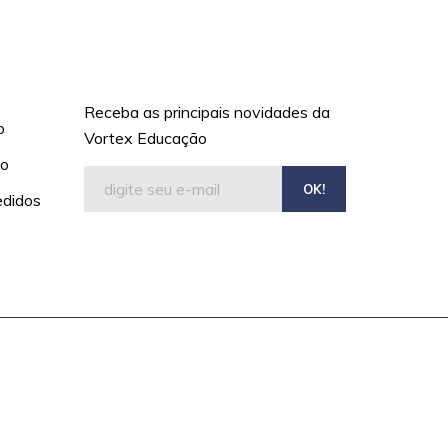
Receba as melhores ofertas
diretamente no seu e-mail
Receba as principais novidades da
o
Vortex Educação
ço
OK!
didos